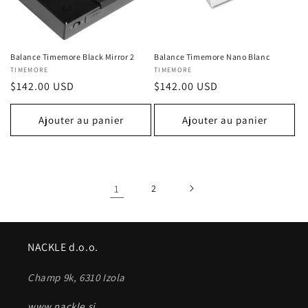
Balance Timemore Black Mirror 2
Balance Timemore Nano Blanc
Fournisseur :
TIMEMORE
Fournisseur :
TIMEMORE
Prix
$142.00 USD
Prix
$142.00 USD
habituel
habituel
Ajouter au panier
Ajouter au panier
1
2
NACKLE d.o.o.
Champ 9k, 6310 Izola
www.nackle.si