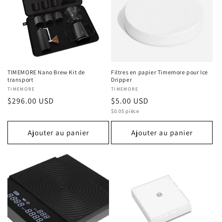
TIMEMORE Nano Brew Kit de
Filtres en papier Timemore pour Ice
transport
Dripper
Fournisseur :
TIMEMORE
Fournisseur :
TIMEMORE
Prix
$296.00 USD
Prix
$5.00 USD
Prix
habituel
habituel
$0.05 pièce
unitaire
Ajouter au panier
Ajouter au panier