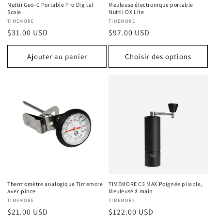
Nuttii Geo-C Portable Pro Digital
Meuleuse électronique portable
Scale
Nuttii OX Lite
Fournisseur :
TIMEMORE
Fournisseur :
TIMEMORE
Prix
$31.00 USD
Prix
$97.00 USD
habituel
habituel
Ajouter au panier
Choisir des options
Thermomètre analogique Timemore
TIMEMORE C3 MAX Poignée pliable,
avec pince
Meuleuse à main
Fournisseur :
TIMEMORE
Fournisseur :
TIMEMORE
Prix
$21.00 USD
Prix
$122.00 USD