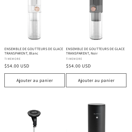
c
t
i
o
n
ENSEMBLE DE GOUTTEURS DE GLACE
ENSEMBLE DE GOUTTEURS DE GLACE
TRANSPARENT, Blanc
TRANSPARENT, Noir
:
Fournisseur :
TIMEMORE
Fournisseur :
TIMEMORE
Prix
$54.00 USD
Prix
$54.00 USD
habituel
habituel
Ajouter au panier
Ajouter au panier