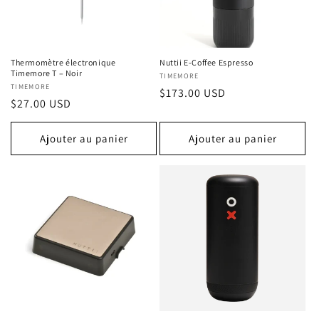
Thermomètre électronique
Nuttii E-Coffee Espresso
Timemore T – Noir
Fournisseur :
TIMEMORE
Fournisseur :
TIMEMORE
Prix
$173.00 USD
Prix
$27.00 USD
habituel
habituel
Ajouter au panier
Ajouter au panier